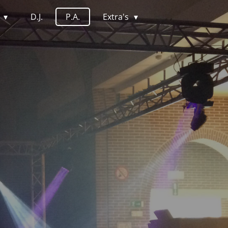
r
D.J.
P.A.
Extra's